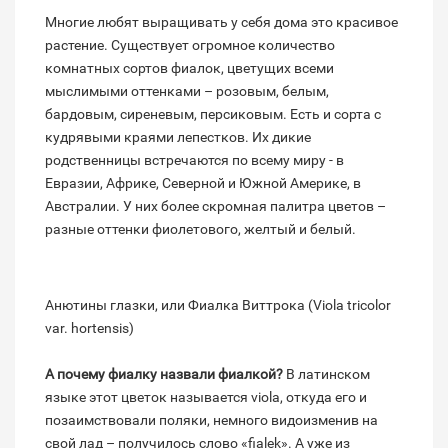
Многие любят выращивать у себя дома это красивое
растение. Существует огромное количество
комнатных сортов фиалок, цветущих всеми
мыслимыми оттенками – розовым, белым,
бардовым, сиреневым, персиковым. Есть и сорта с
кудрявыми краями лепестков. Их дикие
родственницы встречаются по всему миру - в
Евразии, Африке, Северной и Южной Америке, в
Австралии. У них более скромная палитра цветов –
разные оттенки фиолетового, желтый и белый.
Анютины глазки, или Фиалка Виттрока (Viola tricolor
var. hortensis)
А почему фиалку назвали фиалкой?
В латинском
языке этот цветок называется viola, откуда его и
позаимствовали поляки, немного видоизменив на
свой лад – получилось слово «fialek». А уже из