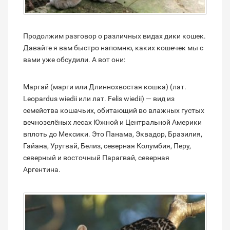
Продолжим разговор о различных видах дики кошек.
Давайте я вам быстро напомню, каких кошечек мы с
вами уже обсудили. А вот они:
Маргай (марги или Длиннохвостая кошка) (лат.
Leopardus wiedii или лат. Felis wiedii) — вид из
семейства кошачьих, обитающий во влажных густых
вечнозелёных лесах Южной и Центральной Америки
вплоть до Мексики. Это Панама, Эквадор, Бразилия,
Гайана, Уругвай, Белиз, северная Колумбия, Перу,
северный и восточный Парагвай, северная
Аргентина.