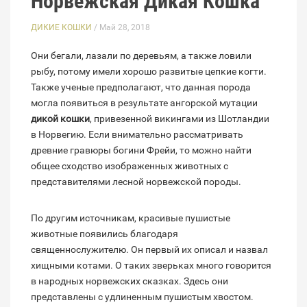
Норвежская Дикая Кошка
ДИКИЕ КОШКИ
/ Май 28, 2018
Они бегали, лазали по деревьям, а также ловили
рыбу, потому имели хорошо развитые цепкие когти.
Также ученые предполагают, что данная порода
могла появиться в результате ангорской мутации
дикой кошки
, привезенной викингами из Шотландии
в Норвегию. Если внимательно рассматривать
древние гравюры богини Фрейи, то можно найти
общее сходство изображенных животных с
представителями лесной норвежской породы.
По другим источникам, красивые пушистые
животные появились благодаря
священнослужителю. Он первый их описал и назвал
хищными котами. О таких зверьках много говорится
в народных норвежских сказках. Здесь они
представлены с удлиненным пушистым хвостом.