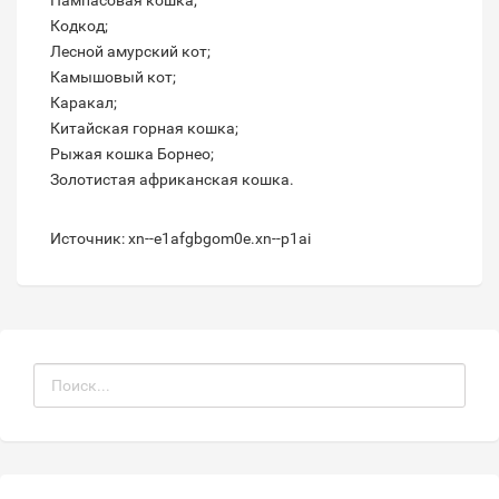
Кодкод;
Лесной амурский кот;
Камышовый кот;
Каракал;
Китайская горная кошка;
Рыжая кошка Борнео;
Золотистая африканская кошка.
Источник: xn--e1afgbgom0e.xn--p1ai