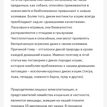
преданные, как собаки, спокойно приживаются в
новом месте и безболезненно привыкают к новым
хозяевам. Более того, дикие инстинкты кошек всегда
преобладают над их «домашними качествами».
Ласковые и игривые, они безжалостно
расправляются с птицами и грызунами.
Чистоплотные и спокойные, они могут проявлять
беспричинную агрессию даже к своим хозяевам.
Причиной тому – отголоски дикой природы в крови
каждой домашней кошки. Именно поэтому в этой
статье мы поговорим о диких породах кошек,
которые наиболее приближенны к нашим домашним
питомцам – исключим крупных диких кошек (тигра,
льва, гепарда, снежного барса, пуму и других).
Прародителем хищных млекопитающих, и
представителей семейства кошачьих в частности,
являются миациды, жившие на нашей планете
порядка 35 миллионов лет назад. В процессе