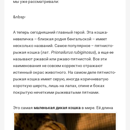
мы уже рассматривали:
&nbsp-
А теперь сегодняшний главный герой. Эта кошка-
невеличка – близкая родня бенгальской – имеет
несколько названий. Самое популярное – пятнисто-
рыжая кошка (лат.
Prionailurus rubiginosus
), а еще ее
называют ржавой или ржаво-пятнистой. Все эти
наименования не совсем корректно отражают
истинный окрас животного. На самом деле пятнисто-
рыжая кошка имеет серую, иногда коричневатую
короткую шерсть, лишь на лапах, спине и боках
покрытую нечеткими рыжеватыми пятнами.
Это самая
маленькая дикая кошка
в мире.
Её длина