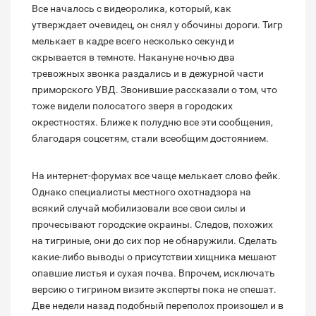
Все началось с видеоролика, который, как
утверждает очевидец, он снял у обочины дороги. Тигр
мелькает в кадре всего несколько секунд и
скрывается в темноте. Накануне ночью два
тревожных звонка раздались и в дежурной части
приморского УВД. Звонившие рассказали о том, что
тоже видели полосатого зверя в городских
окрестностях. Ближе к полудню все эти сообщения,
благодаря соцсетям, стали всеобщим достоянием.
На интернет-форумах все чаще мелькает слово фейк.
Однако специалисты местного охотнадзора на
всякий случай мобилизовали все свои силы и
прочесывают городские окраины. Следов, похожих
на тигриные, они до сих пор не обнаружили. Сделать
какие-либо выводы о присутствии хищника мешают
опавшие листья и сухая почва. Впрочем, исключать
версию о тигрином визите эксперты пока не спешат.
Две недели назад подобный переполох произошел и в