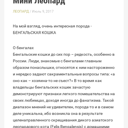
Мини Леопард
ЛЕОПАРД
/ Июль 9, 2017
На мой взгляд, очень интересная порода -
БЕНГАЛЬСКАЯ КОШКА
О бенгалах
Бенгальские кошки до сих пор – редкость, особенно в
России. Люди, знакомые с бенгалами главным
образом понаслышке, относятся к ним настороженно
и нередко задают сакраментальные вопросы типа: «а
оно как – хозяина-то не съест?» В то время как
владельцы бенгальских кошек зачастую
демонстрируют признаки легкого помешательства на
своих любимцах, доходя иногда до фанатизма. Такой
диапазон мнений не удивителен, порода-то и в самом
деле уникальна, ибо возникла она в результате
целенаправленного скрещивания дикого азиатского
леопардового кота (Felis Bengalensis) с домашними