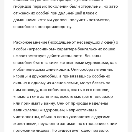
гибридов первых поколений были стерильны, но зато
от женских особей при дальнейшей вязке с
домашними котами удалось получить потомство,
способное к воспроизводству.
Расхожее мнение (исходящее от несведущих людей) о
якобы «агрессивном» характере бенгальских кошек
не соответствует действительности. Бенгалы
способны быть такими же нежными мурлыками, как
и обычные домашние кошки. Они сообразительны,
игривы и дружелюбны, а привязавшись особенно
сильно к одному из членов семьи, могут бегать за
ним повсюду, как собачонка, спать в его постели,
«помогать» в занятиях, вместе смотреть телевизор
или принимать ванну. Они от природы наделены
великолепным здоровьем, неприхотливы и
чистоплотны, обычно легко уживаются с другими
животными, неуклонно занимая по отношению к ним
положение лидера. Но существует одно правило,