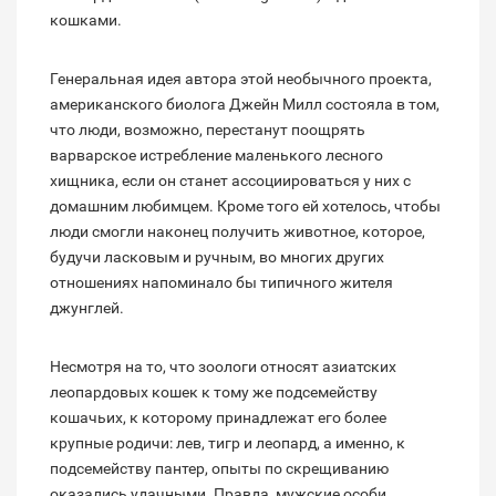
кошками.
Генеральная идея автора этой необычного проекта,
американского биолога Джейн Милл состояла в том,
что люди, возможно, перестанут поощрять
варварское истребление маленького лесного
хищника, если он станет ассоциироваться у них с
домашним любимцем. Кроме того ей хотелось, чтобы
люди смогли наконец получить животное, которое,
будучи ласковым и ручным, во многих других
отношениях напоминало бы типичного жителя
джунглей.
Несмотря на то, что зоологи относят азиатских
леопардовых кошек к тому же подсемейству
кошачьих, к которому принадлежат его более
крупные родичи: лев, тигр и леопард, а именно, к
подсемейству пантер, опыты по скрещиванию
оказались удачными. Правда, мужские особи