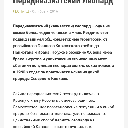
Переднеазиатский Леопард
ЛЕОПАРД
/ Октябрь 7, 2016
Переднеазиатский (кавказский) леопард — одна из
самых больших диких кошек в мире. Когда-­то этот
подвид занимал обширные горные территории, от
российского Главного Кавказского хребта до
Пакистана и Ирана. Но уже в середине XX века из­-за
браконьерства и уничтожения его исконных мест
обитания популяция леопарда сильно сократилась, а
в 1960-­х годах он практически исчез из дикой
природы Северного Кавказа.
Сейчас переднеазиатский леопард включен в
Красную книгу России как исчезающий вид.
Самостоятельное восстановление популяции в дикой
природе, без помощи человека, уже невозможно.
Единственный способ вернуть леопарда на
российский Кавказ — реинтродукция, т. е.