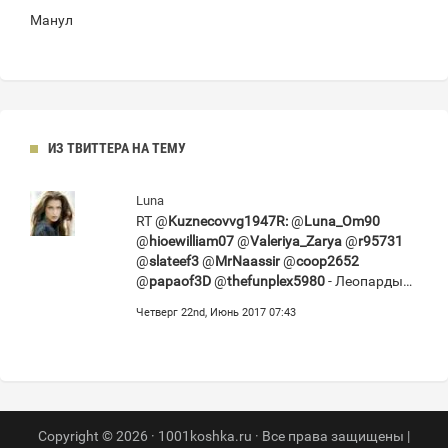
Манул
ИЗ ТВИТТЕРА НА ТЕМУ
Luna
RT @
Kuznecovvg1947R:
@
Luna_Om90
@
hioewilliam07
@
Valeriya_Zarya
@
r95731
@
slateef3
@
MrNaassir
@
coop2652
@
papaof3D
@
thefunplex5980
- Леопарды…
Четверг 22nd, Июнь 2017 07:43
Copyright © 2026 · 1001koshka.ru · Все права защищены |