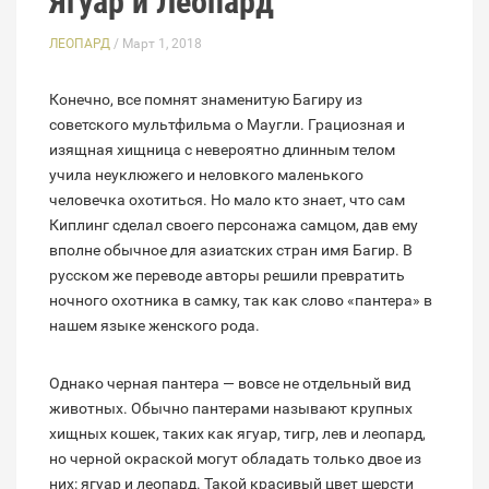
Ягуар и Леопард
ЛЕОПАРД
/ Март 1, 2018
Конечно, все помнят знаменитую Багиру из
советского мультфильма о Маугли. Грациозная и
изящная хищница с невероятно длинным телом
учила неуклюжего и неловкого маленького
человечка охотиться. Но мало кто знает, что сам
Киплинг сделал своего персонажа самцом, дав ему
вполне обычное для азиатских стран имя Багир. В
русском же переводе авторы решили превратить
ночного охотника в самку, так как слово «пантера» в
нашем языке женского рода.
Однако черная пантера — вовсе не отдельный вид
животных. Обычно пантерами называют крупных
хищных кошек, таких как ягуар, тигр, лев и леопард,
но черной окраской могут обладать только двое из
них: ягуар и леопард. Такой красивый цвет шерсти