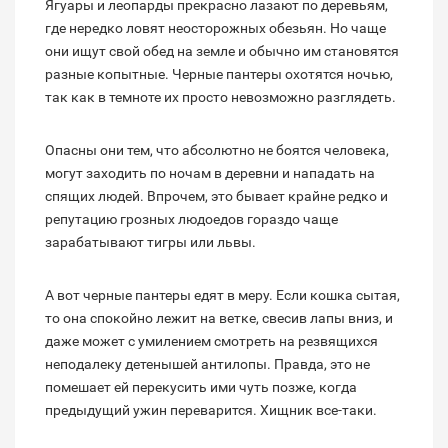
Ягуары и леопарды прекрасно лазают по деревьям,
где нередко ловят неосторожных обезьян. Но чаще
они ищут свой обед на земле и обычно им становятся
разные копытные. Черные пантеры охотятся ночью,
так как в темноте их просто невозможно разглядеть.
Опасны они тем, что абсолютно не боятся человека,
могут заходить по ночам в деревни и нападать на
спящих людей. Впрочем, это бывает крайне редко и
репутацию грозных людоедов гораздо чаще
зарабатывают тигры или львы.
А вот черные пантеры едят в меру. Если кошка сытая,
то она спокойно лежит на ветке, свесив лапы вниз, и
даже может с умилением смотреть на резвящихся
неподалеку детенышей антилопы. Правда, это не
помешает ей перекусить ими чуть позже, когда
предыдущий ужин переварится. Хищник все-таки.