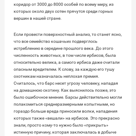
коридор от 3000 до 8000 особей по всему миру, из
которых около двух сотен прячутся среди горных
вершин в нашей стране.
Если провести поверхностный анализ, то станет ясно,
что все семейство кошачьих подверглось
истреблению в середине прошлого века. До этого
численность животных, в том числе ирбисов, была
относительно велика, а самого ирбиса даже считали
опасным вредителем. К слову, за каждую его тушу
охотникам назначалась неплохая премия.
Считалось, что барс несет угрозу человеку, нападая
на домашнюю скотину. Как выяснилось позже, это
было ошибочное мнение. Барсы действительно могли
полакомиться среднеразмерными копытными, но
гораздо больше вреда приносили волки, нападения
которых также «вешали» на ирбисов. Это прекрасно
знали, просто кому-то нужно было «прикрыть»
истинную причину, которая заключалась в добыче