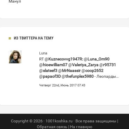
Манул
ИЗ ТВИТТЕРА НА ТЕМУ
Luna
RT @
Kuznecovvg1947R:
@
Luna_Om90
@
hioewilliam07
@
Valeriya_Zarya
@
r95731
@
slateef3
@
MrNaassir
@
coop2652
@
papaof3D
@
thefunplex5980
- Леопарды…
Четверг 22nd, Июнь 2017 07:43
Copyright © 2026 · 1001koshka.ru · Все права защищены |
Обратная связь
|
На главную