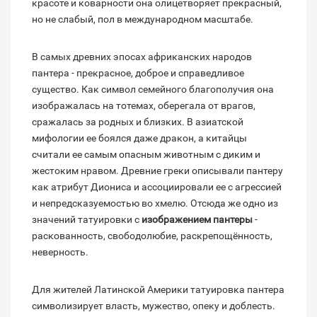
красоте и коварности она олицетворяет прекрасный,
но не слабый, пол в международном масштабе.
В самых древних эпосах африканских народов
пантера - прекрасное, доброе и справедливое
существо. Как символ семейного благополучия она
изображалась на тотемах, оберегала от врагов,
сражалась за родных и близких. В азиатской
мифологии ее боялся даже дракон, а китайцы
считали ее самым опасным животным с диким и
жестоким нравом. Древние греки описывали пантеру
как атрибут Диониса и ассоциировали ее с агрессией
и непредсказуемостью во хмелю. Отсюда же одно из
значений татуировки с
изображением пантеры
-
раскованность, свободолюбие, раскрепощённость,
неверность.
Для жителей Латинской Америки татуировка пантера
символизирует власть, мужество, опеку и доблесть.