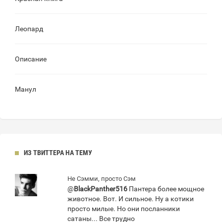
Леопард
Описание
Манул
ИЗ ТВИТТЕРА НА ТЕМУ
Не Сэмми, просто Сэм
@
BlackPanther516
Пантера более мощное
животное. Вот. И сильное. Ну а котики
просто милые. Но они посланники
сатаны... Все трудно