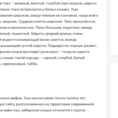
 глаз – зеленый, желтый, голубой (при окрасах шерсти
тенок глаз) встречается у белых кошек). Уши
нования широкие, закругленные на кончиках, чаще всего
, мощная. Грудная клетка широкая. Тело мускулистое,
пкие и мускулистые. Лапы большие, округлые, между
линный, пушистый. Шерсть средней длины, очень
ый водоотталкивающий волос жестче, всегда
украшающей густой шерсти. Подшерсток хорошо развит,
ирские кошки выглядят роскошно – тогда их шерсть
ы кошек такой породы – черный, голубой, белый,
, черепаховый, табби.
ичных мифов. Она насчитывает почти тысячу лет.
ую тайгу, расположенную на территории современной
же мейн-кун, сибирская кошка относится к группе