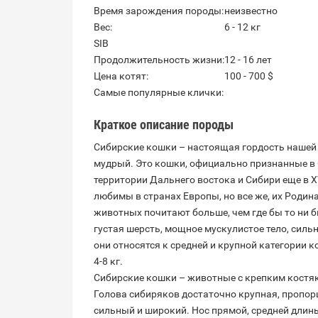
Время зарождения породы:
неизвестно
Вес:
6 - 12 кг
SIB
Продолжительность жизни:
12 - 16 лет
Цена котят:
100 - 700 $
Самые популярные клички:
Краткое
описание породы
Сибирские кошки – настоящая гордость нашей 
мудрый. Это кошки, официально признанные в С
территории Дальнего востока и Сибири еще в XV
любимы в странах Европы, но все же, их Родина
животных почитают больше, чем где бы то ни 
густая шерсть, мощное мускулистое тело, силь
они относятся к средней и крупной категории ко
4-8 кг.
Сибирские кошки – животные с крепким костяк
Голова сибиряков достаточно крупная, пропор
сильный и широкий. Нос прямой, средней длин