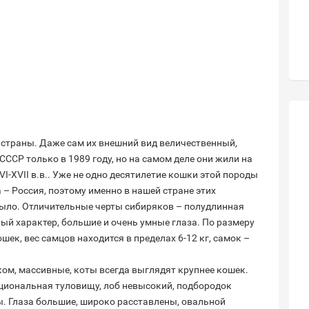
страны. Даже сам их внешний вид величественный,
ССР только в 1989 году, но на самом деле они жили на
I-XVII в.в.. Уже не одно десятилетие кошки этой породы
 – Россия, поэтому именно в нашей стране этих
было. Отличительные черты сибиряков – полудлинная
ный характер, большие и очень умные глаза. По размеру
шек, вес самцов находится в пределах 6-12 кг, самок –
ом, массивные, коты всегда выглядят крупнее кошек.
циональная туловищу, лоб невысокий, подбородок
ы. Глаза большие, широко расставлены, овальной