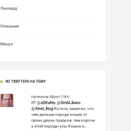
Леопард
Описание
Манул
ИЗ ТВИТТЕРА НА ТЕМУ
Нугманов Айрат (18+)
RT @
xDKsNx:
@
DmitLibero
@
Airat_Nug
Кстати, заметил, что
чем дальше порода кошек от
своих диких предков, тем короче
у этой породы усы.Кошки н…