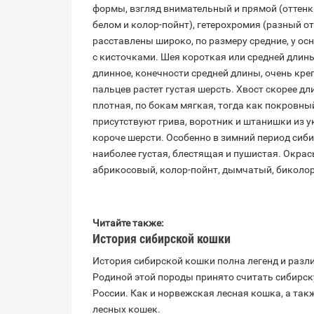
формы, взгляд внимательный и прямой (оттенки
белом и колор-пойнт), гетерохромия (разный от
расставлены широко, по размеру средние, у ос
с кисточками. Шея короткая или средней длины
длинное, конечности средней длины, очень кре
пальцев растет густая шерсть. Хвост скорее д
плотная, по бокам мягкая, тогда как покровн
присутствуют грива, воротник и штанишки из 
короче шерсти. Особенно в зимний период сиб
наиболее густая, блестящая и пушистая. Окрас
абрикосовый, колор-пойнт, дымчатый, биколор
Читайте также:
История сибирской кошки
История сибирской кошки полна легенд и разл
Родиной этой породы принято считать сибирск
России. Как и норвежская лесная кошка, а так
лесных кошек.