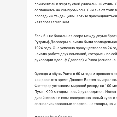
приносят ей в жертву свой уникальный стиль. 
соглашаясь на компромиссы. Они знают толк в
последним тенденциям. Хотите присоединиться
каталога Street Beat.
Если бы не банальная ссора между двумя брать
Рудольф Дасслеры сначала были совладельцами
1924 году. Она успешно просуществовала 24 го
начало работе двух компаний, которые и по сей
руководил Адольф Дасслер) и Puma (основана
Одежда и обувь Puma к 60-м годам прошлого сто
как раз в это время Джозеф Бартел выиграл зо
Фюттерер установил мировой рекорд на 100-ме
Пума. К 90-м годам новый руководитель Йохан
дизайнерами и взял совершенно новый курс: с 
специализированные спортивные товары, но и 