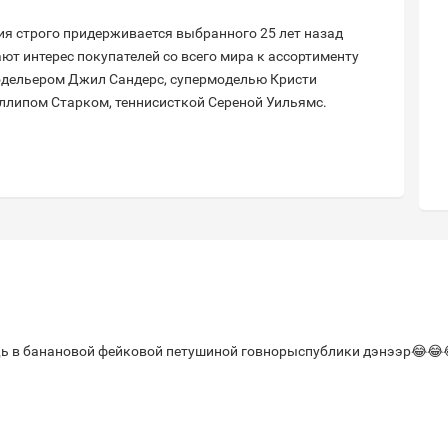
ия строго придерживается выбранного 25 лет назад
т интерес покупателей со всего мира к ассортименту
модельером Джил Сандерс, супермоделью Кристи
ллипом Старком, теннисисткой Сереной Уильямс.
 в банановой фейковой петушиной говнорыспублики дэнээр😂😂