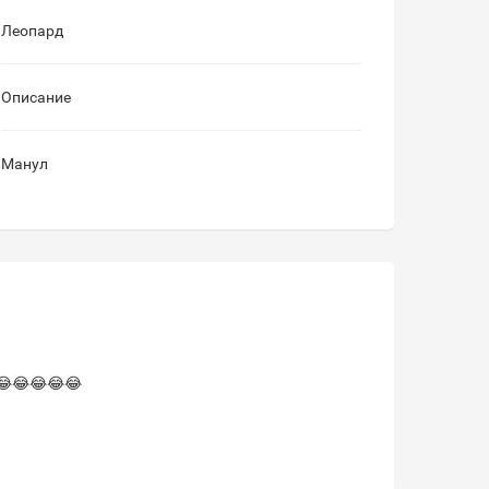
Леопард
Описание
Манул
😂😂😂😂😂