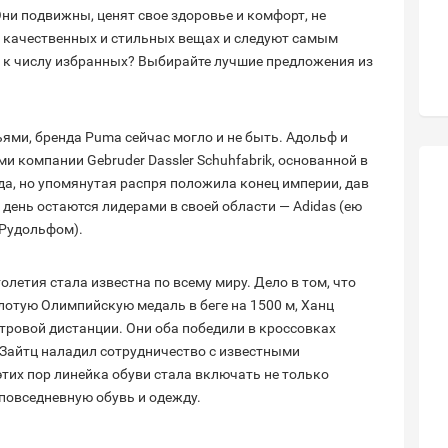
Они подвижны, ценят свое здоровье и комфорт, не
 качественных и стильных вещах и следуют самым
 к числу избранных? Выбирайте лучшие предложения из
ями, бренда Puma сейчас могло и не быть. Адольф и
 компании Gebruder Dassler Schuhfabrik, основанной в
да, но упомянутая распря положила конец империи, дав
 день остаются лидерами в своей области — Adidas (ею
 Рудольфом).
летия стала известна по всему миру. Дело в том, что
лотую Олимпийскую медаль в беге на 1500 м, Ханц
тровой дистанции. Они оба победили в кроссовках
 Зайтц наладил сотрудничество с известными
этих пор линейка обуви стала включать не только
повседневную обувь и одежду.