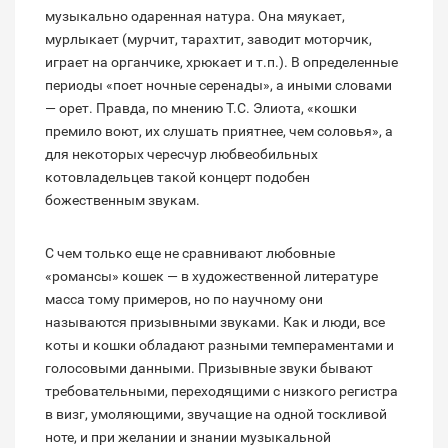
музыкально одаренная натура. Она мяукает,
мурлыкает (мурчит, тарахтит, заводит моторчик,
играет на органчике, хрюкает и т.п.). В определенные
периоды «поет ночные серенады», а иными словами
— орет. Правда, по мнению Т.С. Элиота, «кошки
премило воют, их слушать приятнее, чем соловья», а
для некоторых чересчур любвеобильных
котовладельцев такой концерт подобен
божественным звукам.
С чем только еще не сравнивают любовные
«романсы» кошек — в художественной литературе
масса тому примеров, но по научному они
называются призывными звуками. Как и люди, все
коты и кошки обладают разными темпераментами и
голосовыми данными. Призывные звуки бывают
требовательными, переходящими с низкого регистра
в визг, умоляющими, звучащие на одной тоскливой
ноте, и при желании и знании музыкальной